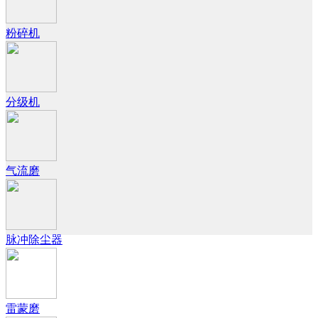
粉碎机
分级机
气流磨
脉冲除尘器
雷蒙磨