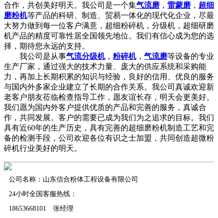
合作，共创美好明天。我公司是一个集
气流磨
，
雷蒙磨
，
超细
磨粉机
等产品的科研、制造、贸易一体化的现代化企业，尽最
大努力做到每一位客户满意，超细粉碎机，分级机，超细研磨
机产品的精度可靠性居全国领先地位。我们有信心成为您的选
择，期待您永远的支持。
我公司是从事
气流分级机
，
粉碎机
，
气流磨
等设备的专业
生产厂家，通过强大的技术力量、庞大的供应系统和采购能
力，再加上长期积累的知识与经验，良好的信用、优良的服务
与国内外多家企业建立了长期的合作关系。我公司真诚欢迎新
老客户朋友莅临检查指导工作，愿友谊长存，明天会更美好。
我们愿为国内外客户提供优质的产品和完善的服务，真诚合
作，共同发展。客户的需要已成为我们为之追求的目标。我们
具有近60年的生产历史，具有完善的超细磨粉机制造工艺和完
备的检测手段，公司欢迎各位有识之士加盟，共同创造超微粉
碎机行业美好的明天。
公司名称：山东信合粉体工程设备有限公司
24小时全国客服热线：
18653668101 张经理