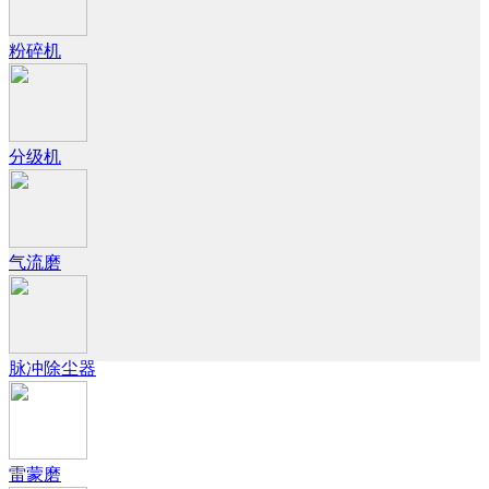
粉碎机
分级机
气流磨
脉冲除尘器
雷蒙磨