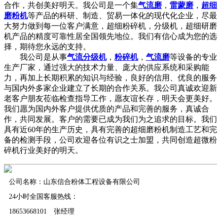
合作，共创美好明天。我公司是一个集
气流磨
，
雷蒙磨
，
超细
磨粉机
等产品的科研、制造、贸易一体化的现代化企业，尽最
大努力做到每一位客户满意，超细粉碎机，分级机，超细研磨
机产品的精度可靠性居全国领先地位。我们有信心成为您的选
择，期待您永远的支持。
我公司是从事
气流分级机
，
粉碎机
，
气流磨
等设备的专业
生产厂家，通过强大的技术力量、庞大的供应系统和采购能
力，再加上长期积累的知识与经验，良好的信用、优良的服务
与国内外多家企业建立了长期的合作关系。我公司真诚欢迎新
老客户朋友莅临检查指导工作，愿友谊长存，明天会更美好。
我们愿为国内外客户提供优质的产品和完善的服务，真诚合
作，共同发展。客户的需要已成为我们为之追求的目标。我们
具有近60年的生产历史，具有完善的超细磨粉机制造工艺和完
备的检测手段，公司欢迎各位有识之士加盟，共同创造超微粉
碎机行业美好的明天。
公司名称：山东信合粉体工程设备有限公司
24小时全国客服热线：
18653668101 张经理