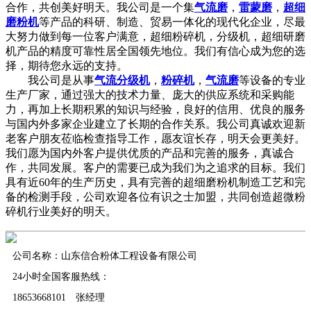
合作，共创美好明天。我公司是一个集
气流磨
，
雷蒙磨
，
超细
磨粉机
等产品的科研、制造、贸易一体化的现代化企业，尽最
大努力做到每一位客户满意，超细粉碎机，分级机，超细研磨
机产品的精度可靠性居全国领先地位。我们有信心成为您的选
择，期待您永远的支持。
我公司是从事
气流分级机
，
粉碎机
，
气流磨
等设备的专业
生产厂家，通过强大的技术力量、庞大的供应系统和采购能
力，再加上长期积累的知识与经验，良好的信用、优良的服务
与国内外多家企业建立了长期的合作关系。我公司真诚欢迎新
老客户朋友莅临检查指导工作，愿友谊长存，明天会更美好。
我们愿为国内外客户提供优质的产品和完善的服务，真诚合
作，共同发展。客户的需要已成为我们为之追求的目标。我们
具有近60年的生产历史，具有完善的超细磨粉机制造工艺和完
备的检测手段，公司欢迎各位有识之士加盟，共同创造超微粉
碎机行业美好的明天。
公司名称：山东信合粉体工程设备有限公司
24小时全国客服热线：
18653668101 张经理