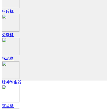
粉碎机
分级机
气流磨
脉冲除尘器
雷蒙磨