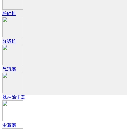
粉碎机
分级机
气流磨
脉冲除尘器
雷蒙磨