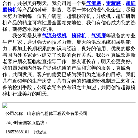
合作，共创美好明天。我公司是一个集
气流磨
，
雷蒙磨
，
超细
磨粉机
等产品的科研、制造、贸易一体化的现代化企业，尽最
大努力做到每一位客户满意，超细粉碎机，分级机，超细研磨
机产品的精度可靠性居全国领先地位。我们有信心成为您的选
择，期待您永远的支持。
我公司是从事
气流分级机
，
粉碎机
，
气流磨
等设备的专业
生产厂家，通过强大的技术力量、庞大的供应系统和采购能
力，再加上长期积累的知识与经验，良好的信用、优良的服务
与国内外多家企业建立了长期的合作关系。我公司真诚欢迎新
老客户朋友莅临检查指导工作，愿友谊长存，明天会更美好。
我们愿为国内外客户提供优质的产品和完善的服务，真诚合
作，共同发展。客户的需要已成为我们为之追求的目标。我们
具有近60年的生产历史，具有完善的超细磨粉机制造工艺和完
备的检测手段，公司欢迎各位有识之士加盟，共同创造超微粉
碎机行业美好的明天。
公司名称：山东信合粉体工程设备有限公司
24小时全国客服热线：
18653668101 张经理