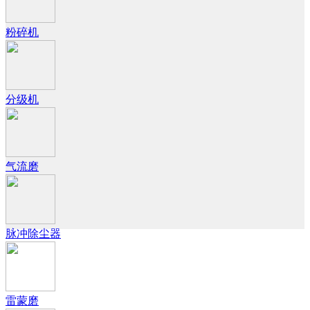
粉碎机
分级机
气流磨
脉冲除尘器
雷蒙磨