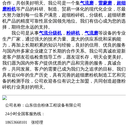
合作，共创美好明天。我公司是一个集
气流磨
，
雷蒙磨
，
超细
磨粉机
等产品的科研、制造、贸易一体化的现代化企业，尽最
大努力做到每一位客户满意，超细粉碎机，分级机，超细研磨
机产品的精度可靠性居全国领先地位。我们有信心成为您的选
择，期待您永远的支持。
我公司是从事
气流分级机
，
粉碎机
，
气流磨
等设备的专业
生产厂家，通过强大的技术力量、庞大的供应系统和采购能
力，再加上长期积累的知识与经验，良好的信用、优良的服务
与国内外多家企业建立了长期的合作关系。我公司真诚欢迎新
老客户朋友莅临检查指导工作，愿友谊长存，明天会更美好。
我们愿为国内外客户提供优质的产品和完善的服务，真诚合
作，共同发展。客户的需要已成为我们为之追求的目标。我们
具有近60年的生产历史，具有完善的超细磨粉机制造工艺和完
备的检测手段，公司欢迎各位有识之士加盟，共同创造超微粉
碎机行业美好的明天。
公司名称：山东信合粉体工程设备有限公司
24小时全国客服热线：
18653668101 张经理